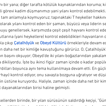
mı bir yana; diğer tarafta kötülük kaynaklarından koruma; ki
 görevi kadim düşmanımızı yani yılanı kontrol edebilmekti.
tam anlamıyla koymuyoruz; tapınaktaki T heykeller hakkın
 olarak yılanı kontrol eden bir şaman, büyücü veya liderin 
yu genellersek, karşımızda çeşit çeşit hayvanı kontrol ede
cutlarına (yani heykellere) kontrol edebildikleri hayvanların 
a çıkıp 
Çatalhöyük
 ve 
Obeyd Kültürü
 örnekleriyle devam ed
in daha net bir kimliğe kavuştuğunu görürüz. O, Çatalhöyük'
ın başını okşuyor; Obeyd'de iki yılanı boğazlarından yakala
 dikiliyordu. İşte bu ikinci figür zaman içinde o kadar popül
ardılları boyunca aynı tema kullanılmaya devam etti. En güçlü
derhayı) kontrol ediyor, onu savaşta bozguna uğratıyor ve düş
rin üstüne kuruyordu. Haliyle, zaman içinde daha net bir ki
l dayanaklarından birisi haline gelmişti.
ellerden birinde, bir yılan sürüsünün saldırdığı keçiyi, "Gün