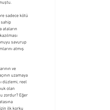
muştu. 
göre sadece kötü 
 sahip 
 ataların 
kazılması 
konuyu savurup 
mlarını atmış 
arının ve 
saçının uzamaya 
ı düzlemi, reel 
nuk olan 
mu zordur? Eğer 
atasına 
zin ilk korku 