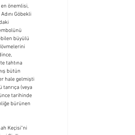
 en önemlisi, 
 Adını Göbekli 
daki 
sembolünü 
bilen büyülü 
dövmelerini 
ince, 
te tahtına 
mış bütün 
er hale gelmişti 
 tanrıça (veya 
ünce tarihinde 
mliğe bürünen 
ah Keçisi"ni 