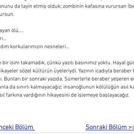
sonunu da tayin etmiş olduk; zombinin kafasına vurursan (be
ursun. 
ayan ölü.... 
... 
dim korkularımızın nesneleri... 
e bir isim takamadık, çünkü yazılı basınımız yoktu. Hayal 
i hikayeler sözel kültürün üyeleriydi. Yazının icadıyla berabe
dı. Bunları bir sonraki yazıda, Sümerlerle beraber yeşeren e
unla da sınırlı kalmayacağız; insanoğlunun kötülüğün asıl k
ıl farkına vardığının hikayesini de işlemeye başlayacağız.
nceki Bölüm
Sonraki Bölüm >