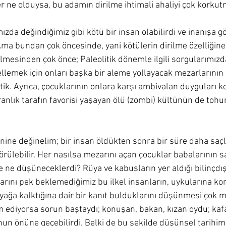
er ne olduysa, bu adamın dirilme ihtimali ahaliyi çok korkut
mızda değindiğimiz gibi kötü bir insan olabilirdi ve inanışa 
. Ama bundan çok öncesinde, yani kötülerin dirilme özelliğine
ilmesinden çok önce; Paleolitik dönemle ilgili sorgularımızda
ellemek için onları başka bir aleme yollayacak mezarlarının 
tik. Ayrıca, çocuklarının onlara karşı ambivalan duyguları 
ranlık tarafın favorisi yaşayan ölü (zombi) kültünün de tohu
nine değinelim; bir insan öldükten sonra bir süre daha saçl
görülebilir. Her nasılsa mezarını açan çocuklar babalarının 
 ne düşüneceklerdi? Rüya ve kabusların yer aldığı bilinçdış
arını pek beklemediğimiz bu ilkel insanların, uykularına ko
ayağa kalktığına dair bir kanıt bulduklarını düşünmesi çok 
ediyorsa sorun baştaydı; konuşan, bakan, kızan oydu; kaf
nun önüne geçebilirdi. Belki de bu şekilde düşünsel tarihimi