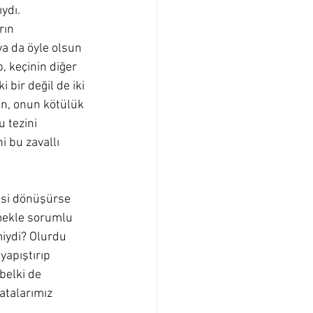
ydı. 
rın 
ya da öyle olsun 
, keçinin diğer 
 bir değil de iki 
an, onun kötülük 
 tezini 
i bu zavallı 
isi dönüşürse 
rmekle sorumlu 
iydi? Olurdu 
yapıştırıp 
belki de 
atalarımız 