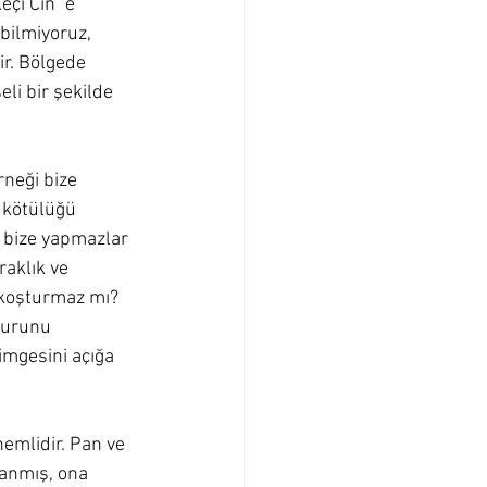
çi Cin"'e 
bilmiyoruz, 
r. Bölgede 
li bir şekilde 
neği bize 
 kötülüğü 
a bize yapmazlar 
raklık ve 
 koşturmaz mı? 
surunu 
mgesini açığa 
nemlidir. Pan ve 
lanmış, ona 