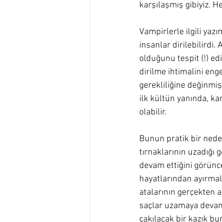
karşılaşmış gibiyiz. H
Vampirlerle ilgili yazı
insanlar dirilebilirdi
olduğunu tespit (!) ed
dirilme ihtimalini eng
gerekliliğine değinmiş
ilk kültün yanında, ka
olabilir. 
Bunun pratik bir nede
tırnaklarının uzadığı 
devam ettiğini görünce
hayatlarından ayırmal
atalarının gerçekten 
saçlar uzamaya devam 
çakılacak bir kazık bu