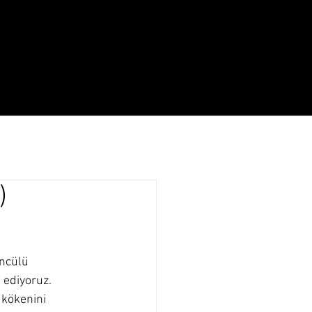
Yaşam
Hakkında
)
ncülü 
ediyoruz. 
 kökenini 