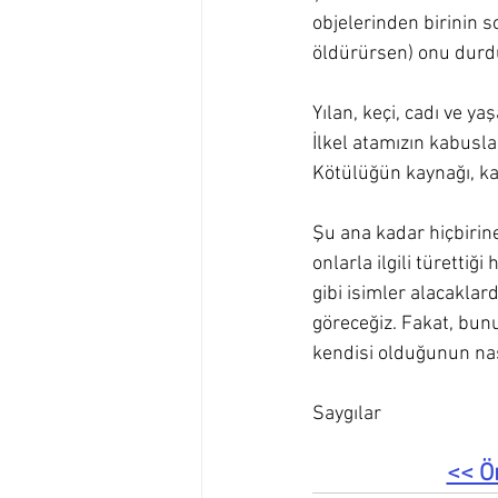
objelerinden birinin 
öldürürsen) onu durd
Yılan, keçi, cadı ve yaş
İlkel atamızın kabusları
Kötülüğün kaynağı, ka
Şu ana kadar hiçbirin
onlarla ilgili türettiğ
gibi isimler alacaklar
göreceğiz. Fakat, bun
kendisi olduğunun nas
Saygılar
<< Ö