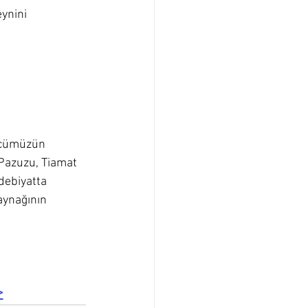
ynini 
gücümüzün 
r Pazuzu, Tiamat 
debiyatta 
aynağının 
>