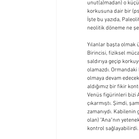
unut(a)madan) o küçük
korkusuna dair bir (p
İşte bu yazıda, Paleol
neolitik döneme ne şeki
Yılanlar başta olmak ü
Birincisi, fiziksel müc
saldırıya geçip korkuy
olamazdı. Ormandaki bü
olmaya devam edecekle
aldığımız bir fikir kont
Venüs figürinleri bizi
çıkarmıştı. Şimdi, şam
zamanıydı. Kabilenin 
olan) "Ana"nın yetenek
kontrol sağlayabilirdi.