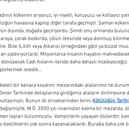
dının kökenini arıyoruz; iyi niyetli, koruyucu ve kollayıcı ş
ülüğün havasına kapılıp diğer tarafa geçmişti. Şaman köken
ün dışında, doğada geçiriyordu. Şimdi onu ormanda buluna
ğaraya, çorak bozkırda, çölün ötesinde veya donmuş bilinme
k. Bize (Lilith veya Alkarısı örneğindeki gibi) ya bizzat mus
tan saldırıyorlardı. Milyonlarca insanın hayatını mahvedece
ine dönüşecek Cadı Avlarını ileride daha detaylı inceleyeceği
göstermek istedik...
keleri bir kenara koyalım; mezarındaki atalarımız ne durum
Dinler Tarihinde detaylarına girdiğimiz ataların dirilmesine 
tlaşmıştı. Bunun ilk örneklerinden birini 
Kötülüğün Tarihi
 değişmiştik. M.Ö. 3500 yılı civarından kalma bir mezarda, 
men taşları bulunmuştu. Vampirlerin yaşayan ölülerdir; ka
 özelliklerini çok sonra kazanacaklardı. Burada daha çok b