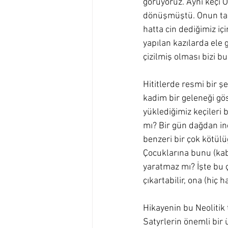
görüyoruz. Aynı keçi O
dönüşmüştü. Onun tam 
hatta cin dediğimiz iç
yapılan kazılarda ele 
çizilmiş olması bizi b
Hititlerde resmi bir ş
kadim bir geleneği gös
yüklediğimiz keçileri 
mı? Bir gün dağdan ine
benzeri bir çok kötül
Çocuklarına bunu (kabu
yaratmaz mı? İşte bu 
çıkartabilir, ona (hiç 
Hikayenin bu Neolitik 
Satyrlerin önemli bir 