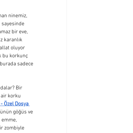
aman ninemiz, 
i sayesinde 
maz bir eve, 
z karanlık 
allat oluyor 
k bu korkunç 
z; burada sadece 
dalar? Bir 
dair korku 
 - Özel Dosya 
ölünün göğüs ve 
n emme, 
ir zombiyle 