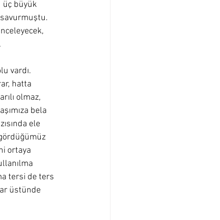
u üç büyük 
a savurmuştu. 
inceleyecek, 
.
u vardı. 
ar, hatta 
rılı olmaz, 
başımıza bela 
azısında ele 
a gördüğümüz 
i ortaya 
ullanılma 
a tersi de ters 
lar üstünde 