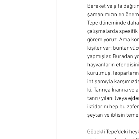
Bereket ve şifa dağıtı
şamanımızın en önemli
Tepe döneminde daha 
çalışmalarda spesifik
göremiyoruz. Ama konu
kişiler var; bunlar vü
yapmışlar. Buradan yol
hayvanların efendisin
kurulmuş, leoparların
ihtişamıyla karşımızda
ki, Tanrıça İnanna ve 
tanrı) yılanı (veya ej
iktidarını hep bu zafe
şeytan ve iblisin teme
Göbekli Tepe'deki heyk