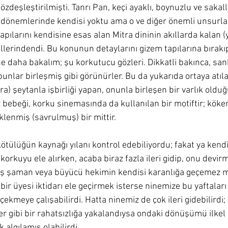
özdeşleştirilmişti. Tanrı Pan, keçi ayaklı, boynuzlu ve sakallı
im dönemlerinde kendisi yoktu ama o ve diğer önemli unsurla
tapılarını kendisine esas alan Mitra dininin akıllarda kalan (
lerindendi. Bu konunun detaylarını gizem tapılarına bırakıp
ne daha bakalım; şu korkutucu gözleri. Dikkatli bakınca, sanki
unlar birleşmiş gibi görünürler. Bu da yukarıda ortaya atıl
a) şeytanla işbirliği yapan, onunla birleşen bir varlık olduğu
z bebeği, korku sinemasında da kullanılan bir motiftir; köken
klenmiş (savrulmuş) bir mittir.
ötülüğün kaynağı yılanı kontrol edebiliyordu; fakat ya kend
 korkuyu ele alırken, acaba biraz fazla ileri gidip, onu devi
lmiş şaman veya büyücü hekimin kendisi karanlığa geçemez m
 bir üyesi iktidarı ele geçirmek isterse ninemize bu yaftaları 
çekmeye çalışabilirdi. Hatta ninemiz de çok ileri gidebilirdi; 
 gibi bir rahatsızlığa yakalandıysa ondaki dönüşümü ilkel 
 algılamış olabilirdi. 