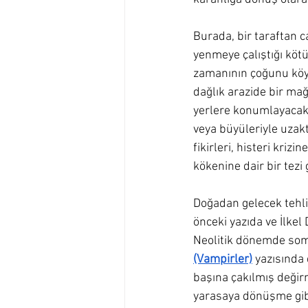
Burada, bir taraftan ca
yenmeye çalıştığı köt
zamanının çoğunu köy
dağlık arazide bir ma
yerlere konumlayacaktı
veya büyüleriyle uzak
fikirleri, histeri kriz
kökenine dair bir tezi 
Doğadan gelecek tehli
önceki yazıda ve İlkel 
Neolitik dönemde somu
(Vampirler)
 yazısında
başına çakılmış değir
yarasaya dönüşme gibi