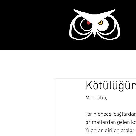
Ana Sayfa
Tarih
Kötülüğün
Merhaba,
Tarih öncesi çağlarda
primatlardan gelen k
Yılanlar, dirilen atala