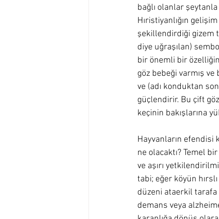
bağlı olanlar şeytanla 
Hıristiyanlığın geliş
şekillendirdiği gizem 
diye uğraşılan) sembol
bir önemli bir özelliği
göz bebeği varmış ve b
ve (adı konduktan sonr
güçlendirir. Bu çift gö
keçinin bakışlarına yü
Hayvanların efendisi k
ne olacaktı? Temel bir
ve aşırı yetkilendiri
tabi; eğer köyün hırslı
düzeni ataerkil tarafa 
demans veya alzheimer
karanlığa dönüş olarak