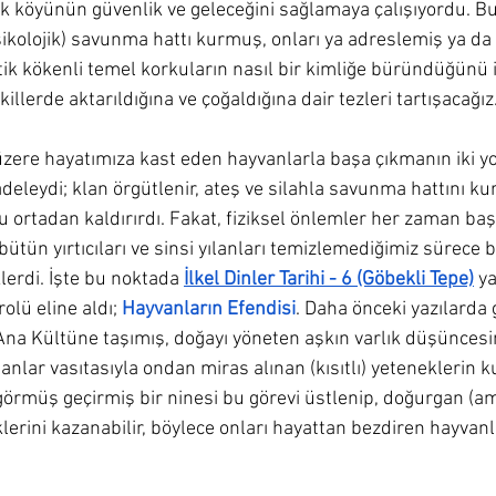
 köyünün güvenlik ve geleceğini sağlamaya çalışıyordu. B
sikolojik) savunma hattı kurmuş, onları ya adreslemiş ya d
itik kökenli temel korkuların nasıl bir kimliğe büründüğünü 
llerde aktarıldığına ve çoğaldığına dair tezleri tartışacağız
zere hayatımıza kast eden hayvanlarla başa çıkmanın iki yol
adeleydi; klan örgütlenir, ateş ve silahla savunma hattını kur
u ortadan kaldırırdı. Fakat, fiziksel önlemler her zaman başa
tün yırtıcıları ve sinsi yılanları temizlemediğimiz sürece 
rdi. İşte bu noktada 
İlkel Dinler Tarihi - 6 (Göbekli Tepe)
 y
rolü eline aldı; 
Hayvanların Efendisi
. Daha önceki yazılard
 Ana Kültüne taşımış, doğayı yöneten aşkın varlık düşüncesin
anlar vasıtasıyla ondan miras alınan (kısıtlı) yeteneklerin k
görmüş geçirmiş bir ninesi bu görevi üstlenip, doğurgan (am
lerini kazanabilir, böylece onları hayattan bezdiren hayvan
 