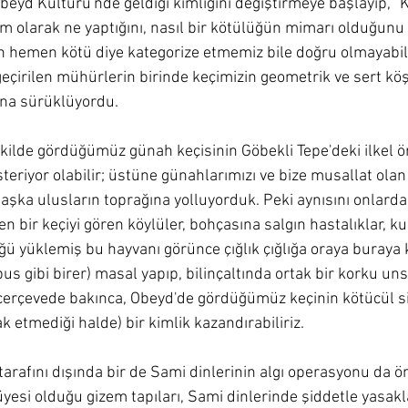
beyd Kültürü'nde geldiği kimliğini değiştirmeye başlayıp, "Ke
olarak ne yaptığını, nasıl bir kötülüğün mimarı olduğunu 
in hemen kötü diye kategorize etmemiz bile doğru olmayabili
geçirilen mühürlerin birinde keçimizin geometrik ve sert köşe
una sürüklüyordu. 
ekilde gördüğümüz günah keçisinin Göbekli Tepe'deki ilkel ör
teriyor olabilir; üstüne günahlarımızı ve bize musallat olan
başka ulusların toprağına yolluyorduk. Peki aynısını onlard
n bir keçiyi gören köylüler, bohçasına salgın hastalıklar, ku
üğü yüklemiş bu hayvanı görünce çığlık çığlığa oraya buraya
s gibi birer) masal yapıp, bilinçaltında ortak bir korku un
çerçevede bakınca, Obeyd'de gördüğümüz keçinin kötücül si
hak etmediği halde) bir kimlik kazandırabiliriz. 
tarafını dışında bir de Sami dinlerinin algı operasyonu da ö
üyesi olduğu gizem tapıları, Sami dinlerinde şiddetle yasak