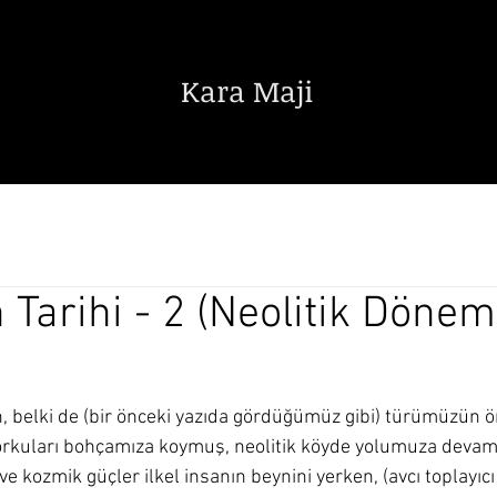
Kara Maji
Edebiyat
Sanat
Bilim Teknik
 Tarihi - 2 (Neolitik Dönem
n, belki de (bir önceki yazıda gördüğümüz gibi) türümüzün ö
orkuları bohçamıza koymuş, neolitik köyde yolumuza devam 
r ve kozmik güçler ilkel insanın beynini yerken, (avcı toplayıcı