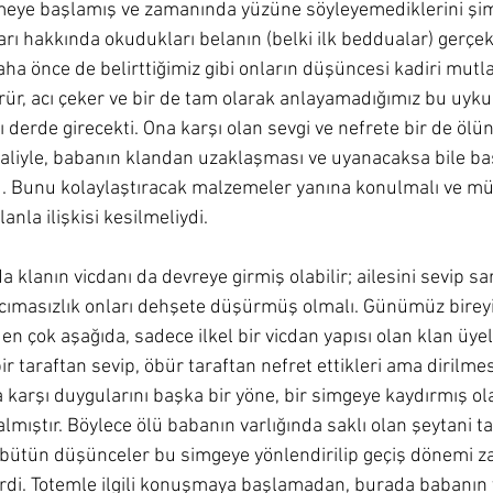
meye başlamış ve zamanında yüzüne söyleyemediklerini şim
rı hakkında okudukları belanın (belki ilk beddualar) gerçek
ha önce de belirttiğimiz gibi onların düşüncesi kadiri mutla
rür, acı çeker ve bir de tam olarak anlayamadığımız bu uyku
ı derde girecekti. Ona karşı olan sevgi ve nefrete bir de ölü
aliyle, babanın klandan uzaklaşması ve uyanacaksa bile ba
. Bunu kolaylaştıracak malzemeler yanına konulmalı ve m
nla ilişkisi kesilmeliydi. 
da klanın vicdanı da devreye girmiş olabilir; ailesini sevip 
cımasızlık onları dehşete düşürmüş olmalı. Günümüz bireyi
en çok aşağıda, sadece ilkel bir vicdan yapısı olan klan üyele
ir taraftan sevip, öbür taraftan nefret ettikleri ama dirilme
 karşı duygularını başka bir yöne, bir simgeye kaydırmış olabi
lmıştır. Böylece ölü babanın varlığında saklı olan şeytani ta
 bütün düşünceler bu simgeye yönlendirilip geçiş dönemi za
rdi. Totemle ilgili konuşmaya başlamadan, burada babanın 