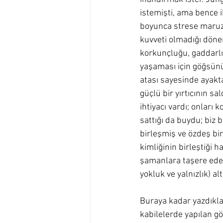
istemişti, ama bence ik
boyunca strese maruz 
kuvveti olmadığı döne
korkunçluğu, gaddarlı
yaşaması için göğsünü 
atası sayesinde ayakta
güçlü bir yırtıcının s
ihtiyacı vardı; onları
sattığı da buydu; biz 
birleşmiş ve özdeş bir
kimliğinin birleştiği 
şamanlara taşere edebi
yokluk ve yalnızlık) al
Buraya kadar yazdıkla
kabilelerde yapılan gö