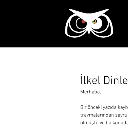
Ana Sayfa
Tarih
İlkel Dinl
Merhaba,
Bir önceki yazıda kay
travmalarından savrul
ölmüştü ve bu konuda 