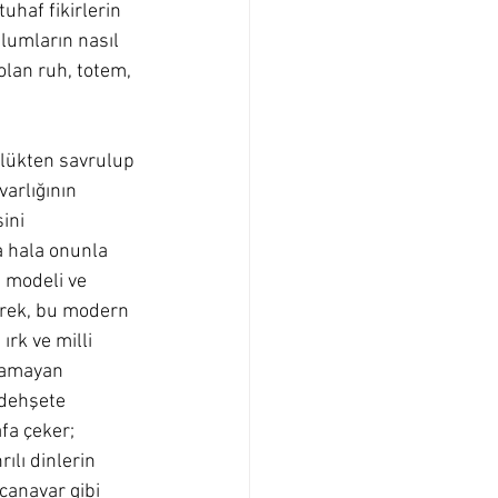
uhaf fikirlerin 
lumların nasıl 
olan ruh, totem, 
nlükten savrulup 
varlığının 
ini 
 hala onunla 
 modeli ve 
erek, bu modern 
ırk ve milli 
aşamayan 
 dehşete 
fa çeker; 
ılı dinlerin 
 canavar gibi 