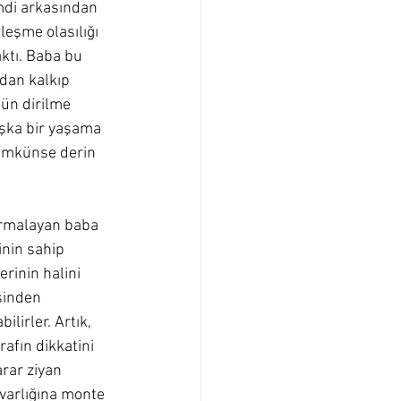
di arkasından 
leşme olasılığı 
ktı. Baba bu 
dan kalkıp 
nün dirilme 
şka bir yaşama 
ümkünse derin 
sarmalayan baba 
nin sahip 
rinin halini 
sinden 
lirler. Artık, 
rafın dikkatini 
rar ziyan 
varlığına monte 