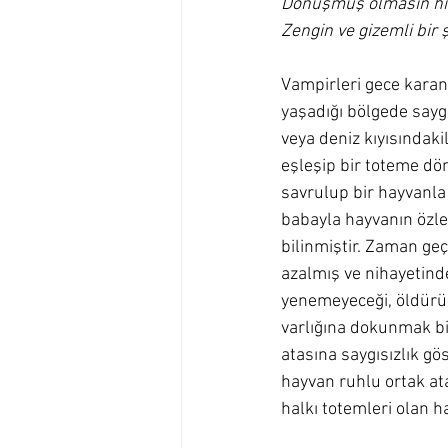
Dönüşmüş olmasın hı
Zengin ve gizemli bir 
Vampirleri gece karan
yaşadığı bölgede saygı
veya deniz kıyısındakil
eşleşip bir toteme dön
savrulup bir hayvanla
babayla hayvanın özler
bilinmiştir. Zaman geç
azalmış ve nihayetind
yenemeyeceği, öldürül
varlığına dokunmak bi
atasına saygısızlık gö
hayvan ruhlu ortak ata
halkı totemleri olan ha