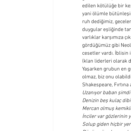
edilen kötülüğe bir ke
yani ölümle bütünleşin
ruh dediğimiz, gecele
duygular eşliğinde tam
varlıklar karşımıza çık
gördüğümüz gibi Neoli
cesetler vardı. İblisin
(klan liderleri olara
Yaşarken grubun en gü
olmaz, biz onu olabil
Shakespeare, Fırtına a
Uzanıyor baban şimdi
Denizin beş kulaç dib
Mercan olmuş kemikl
İnciler var gözlerinin 
Solup giden hiçbir yeri