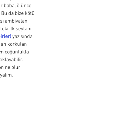
er baba, ölünce 
 Bu da bize kötü 
rşı ambivalan 
eki ilk şeytani 
irler)
 yazısında 
dan korkulan 
den çoğunlukla 
layabilir. 
n ne olur 
yalım. 