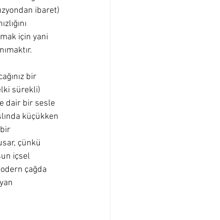
üzyondan ibaret) 
ızlığını 
mak için yani 
nımaktır.
ağınız bir 
ki sürekli) 
dair bir sesle 
slında küçükken 
bir 
usar, çünkü 
sun içsel 
modern çağda 
yan 