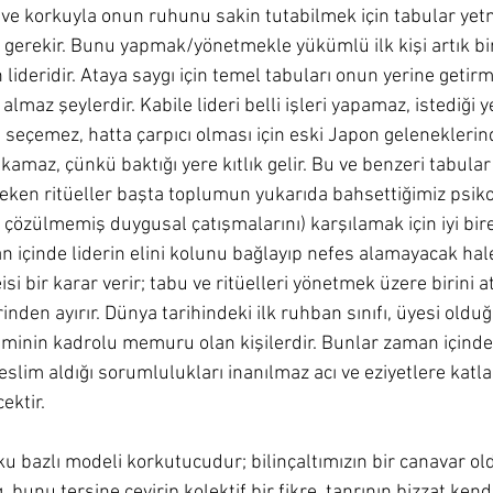
ve korkuyla onun ruhunu sakin tutabilmek için tabular yetme
 gerekir. Bunu yapmak/yönetmekle yükümlü ilk kişi artık bir
deridir. Ataya saygı için temel tabuları onun yerine getirm
almaz şeylerdir. Kabile lideri belli işleri yapamaz, istediği ye
 seçemez, hatta çarpıcı olması için eski Japon geleneklerin
kamaz, çünkü baktığı yere kıtlık gelir. Bu ve benzeri tabular
eken ritüeller başta toplumun yukarıda bahsettiğimiz psikol
 çözülmemiş duygusal çatışmalarını) karşılamak için iyi birer 
 içinde liderin elini kolunu bağlayıp nefes alamayacak hale 
isi bir karar verir; tabu ve ritüelleri yönetmek üzere birini a
irinden ayırır. Dünya tarihindeki ilk ruhban sınıfı, üyesi olduğ
minin kadrolu memuru olan kişilerdir. Bunlar zaman içind
slim aldığı sorumlulukları inanılmaz acı ve eziyetlere katl
ktir.
ku bazlı modeli korkutucudur; bilinçaltımızın bir canavar o
, bunu tersine çevirip kolektif bir fikre, tanrının bizzat ke