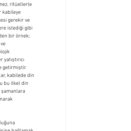
z, ritüellerle 
 kabileye 
esi gerekir ve 
re istediği gibi 
den bir örnek; 
 ve 
ojik 
yatıştırıcı 
getirmiştir. 
tar, kabilede din 
u bu ilkel din 
e şamanlara 
anarak 
lduğuna 
ndisine bağlamak 