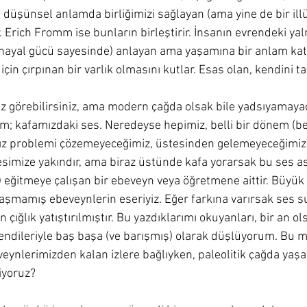
 düşünsel anlamda birliğimizi sağlayan (ama yine de bir ill
r. Erich Fromm ise bunların birleştirir. İnsanın evrendeki yaln
ve hayal gücü sayesinde) anlayan ama yaşamına bir anlam kat
çin çırpınan bir varlık olmasını kutlar. Esas olan, kendini ta
ız görebilirsiniz, ama modern çağda olsak bile yadsıyamayac
m; kafamızdaki ses. Neredeyse hepimiz, belli bir dönem (bel
z problemi çözemeyeceğimiz, üstesinden gelemeyeceğimize 
sesimize yakındır, ama biraz üstünde kafa yorarsak bu ses a
de) eğitmeye çalışan bir ebeveyn veya öğretmene aittir. Büyük 
mamış ebeveynlerin eseriyiz. Eğer farkına varırsak ses s
 çığlık yatıştırılmıştır. Bu yazdıklarımı okuyanları, bir an ol
 kendileriyle baş başa (ve barışmış) olarak düşlüyorum. Bu 
veynlerimizden kalan izlere bağlıyken, paleolitik çağda yaşa
iyoruz?