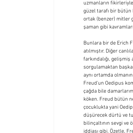
uzmanların fikirleriyl
güzel tarafı bir bütün
ortak (benzer) mitler 
şaman gibi kavramları
Bunlara bir de Erich 
atılmıştır. Diğer canlı
farkındalığı, gelişmiş
sorgulamaktan başka 
aynı ortamda olmanın) 
Freud'un Oedipus komp
çağda bile damarlarımız
köken. Freud bütün ne
çocuklukta yani Oedip
düşürecek dürtü ve tu
bilinçaltının sevgi ve
iddiası gibi. Özetle, F