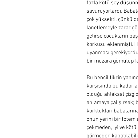
fazla kötü şey düşün
savuruyorlardı. Babala
çok yüksekti, çünkü da
lanetlemeyle zarar gö
gelirse çocukların baş
korkusu eklenmişti. H
uyanması gerekiyordu
bir mezara gömülüp kla
Bu bencil fikrin yanın
karşısında bu kadar a
olduğu ahlaksal çizgid
anlamaya çalışırsak; b
korktukları babalarına
onun yerini bir totem a
çekmeden, iyi ve kötü
görmeden kapatılabili