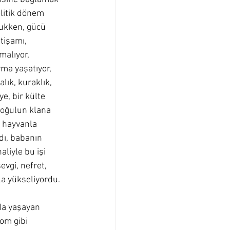
olitik dönem 
ukken, gücü 
tişamı, 
alıyor, 
ma yaşatıyor, 
lık, kuraklık, 
e, bir külte 
n oğulun klana 
r hayvanla 
dı, babanın 
liyle bu işi 
vgi, nefret, 
la yükseliyordu.  
da yaşayan 
om gibi 