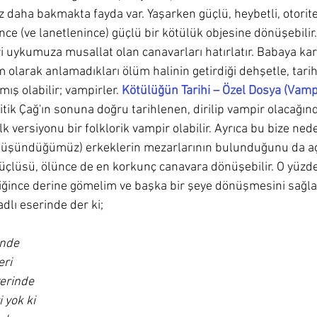
z daha bakmakta fayda var. Yaşarken güçlü, heybetli, otorit
ce (ve lanetlenince) güçlü bir kötülük objesine dönüşebilir.
ri uykumuza musallat olan canavarları hatırlatır. Babaya ka
 olarak anlamadıkları ölüm halinin getirdiği dehşetle, tariht
mış olabilir; vampirler. 
Kötülüğün Tarihi – Özel Dosya (Vamp
tik Çağ'ın sonuna doğru tarihlenen, dirilip vampir olacağın
 ilk versiyonu bir folklorik vampir olabilir. Ayrıca bu bize ne
k düşündüğümüz) erkeklerin mezarlarının bulunduğunu da açık
çlüsü, ölünce de en korkunç canavara dönüşebilir. O yüzde
diğince derine gömelim ve başka bir şeye dönüşmesini sağla
dlı eserinde der ki;
inde
eri
yerinde
 yok ki