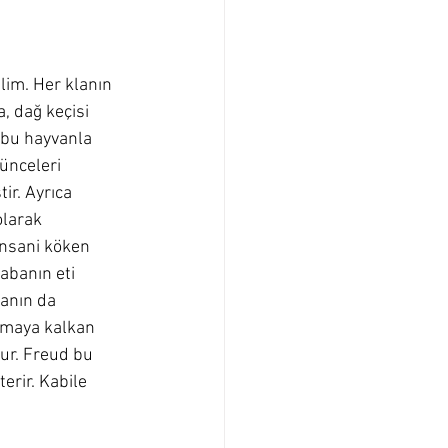
lim. Her klanın 
, dağ keçisi 
ı bu hayvanla 
ünceleri 
ir. Ayrıca 
olarak 
insani köken 
abanın eti 
anın da 
pmaya kalkan 
lur. Freud bu 
erir. Kabile 