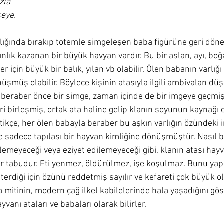
zla
şeye.
lığında bırakıp totemle simgeleşen baba figürüne geri döne
nlık kazanan bir büyük havyan vardır. Bu bir aslan, ayı, boğa
er için büyük bir balık, yılan vb olabilir. Ölen babanın varlığ
üşmüş olabilir. Böylece kişinin atasıyla ilgili ambivalan düş
 beraber önce bir simge, zaman içinde de bir imgeye geçmişt
i birleşmiş, ortak ata haline gelip klanın soyunun kaynağı 
tikçe, her ölen babayla beraber bu aşkın varlığın özündeki 
e sadece tapılası bir hayvan kimliğine dönüşmüştür. Nasıl b
emeyeceği veya eziyet edilemeyeceği gibi, klanın atası hayv
r tabudur. Eti yenmez, öldürülmez, işe koşulmaz. Bunu ya
sterdiği için özünü reddetmiş sayılır ve kefareti çok büyük o
 mitinin, modern çağ ilkel kabilelerinde hala yaşadığını göst
yvanı ataları ve babaları olarak bilirler. 