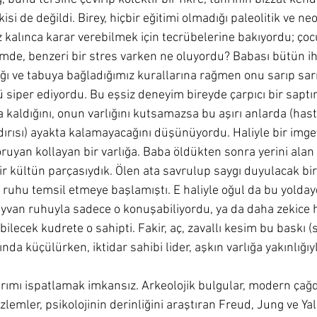
isi de değildi. Birey, hiçbir eğitimi olmadığı paleolitik ve ne
kalınca karar verebilmek için tecrübelerine bakıyordu; çoc
mde, benzeri bir stres varken ne oluyordu? Babası bütün ih
ğı ve tabuya bağladığımız kurallarına rağmen onu sarıp sarm
siper ediyordu. Bu eşsiz deneyim bireyde çarpıcı bir saptır
 kaldığını, onun varlığını kutsamazsa bu aşırı anlarda (hasta
aldırısı) ayakta kalamayacağını düşünüyordu. Haliyle bir imgey
 koruyan kollayan bir varlığa. Baba öldükten sonra yerini ala
bir kültün parçasıydık. Ölen ata savrulup saygı duyulacak bi
 ruhu temsil etmeye başlamıştı. E haliyle oğul da bu yolday
hayvan ruhuyla sadece o konuşabiliyordu, ya da daha zekice ha
lecek kudrete o sahipti. Fakir, aç, zavallı kesim bu baskı (se
tında küçülürken, iktidar sahibi lider, aşkın varlığa yakınlığıy
rımı ispatlamak imkansız. Arkeolojik bulgular, modern çağ
zlemler, psikolojinin derinliğini araştıran Freud, Jung ve Yal