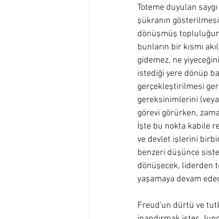
Toteme duyulan saygı 
şükranın gösterilmesi
dönüşmüş topluluğun li
bunların bir kısmı akıl 
gidemez, ne yiyeceğini
istediği yere dönüp ba
gerçekleştirilmesi ger
gereksinimlerini (veya
görevi görürken, zaman
İşte bu nokta kabile re
ve devlet işlerini birb
benzeri düşünce siste
dönüşecek, liderden te
yaşamaya devam edece
Freud'un dürtü ve tut
inandırmak ister. Jung