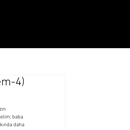
Yaşam
Hakkında
nem-4)
zın 
elim; baba 
kkında daha 