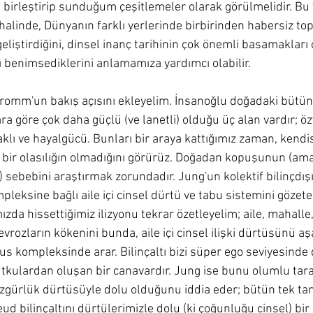
e birleştirip sunduğum çeşitlemeler olarak görülmelidir. Bu t
 halinde, Dünyanın farklı yerlerinde birbirinden habersiz top
geliştirdiğini, dinsel inanç tarihinin çok önemli basamakları 
 benimsediklerini anlamamıza yardımcı olabilir. 
Fromm'un bakış açısını ekleyelim. İnsanoğlu doğadaki bütü
lara göre çok daha güçlü (ve lanetli) olduğu üç alan vardır; öz
 aklı ve hayalgücü. Bunları bir araya kattığımız zaman, kendis
bir olasılığın olmadığını görürüz. Doğadan kopuşunun (ama
sebebini araştırmak zorundadır. Jung'un kolektif bilinçdışı
leksine bağlı aile içi cinsel dürtü ve tabu sistemini gözet
da hissettiğimiz ilizyonu tekrar özetleyelim; aile, mahalle, 
vrozların kökenini bunda, aile içi cinsel ilişki dürtüsünü 
us kompleksinde arar. Bilinçaltı bizi süper ego seviyesinde
tkulardan oluşan bir canavardır. Jung ise bunu olumlu tara
 özgürlük dürtüsüyle dolu olduğunu iddia eder; bütün tek tanr
reud bilinçaltını dürtülerimizle dolu (ki çoğunluğu cinsel) bir