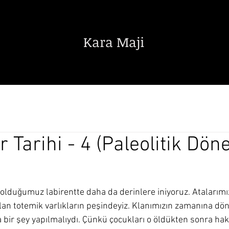
Kara Maji
Edebiyat
Sanat
Bilim Teknik
er Tarihi - 4 (Paleolitik Dö
bolduğumuz labirentte daha da derinlere iniyoruz. Atalarımı
an totemik varlıkların peşindeyiz. Klanımızın zamanına dön
bir şey yapılmalıydı. Çünkü çocukları o öldükten sonra ha