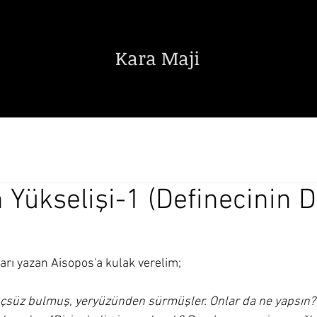
Kara Maji
Edebiyat
Sanat
Bilim Teknik
 Yükselişi-1 (Definecinin 
lları yazan Aisopos'a kulak verelim;
 güçsüz bulmuş, yeryüzünden sürmüşler. Onlar da ne yapsın?