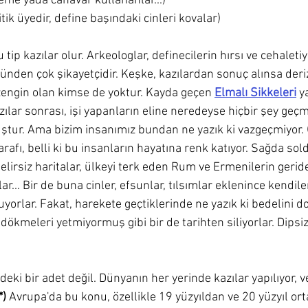
eme yada canavar kullananlar...)
itik üyedir, define başındaki cinleri kovalar)
tip kazılar olur. Arkeologlar, definecilerin hırsı ve cehaletiy
zünden çok şikayetçidir. Keşke, kazılardan sonuç alınsa deri
zengin olan kimse de yoktur. Kayda geçen 
Elmalı Sikkeleri
 y
azılar sonrası, işi yapanların eline neredeyse hiçbir şey ge
uştur. Ama bizim insanımız bundan ne yazık ki vazgeçmiyor. 
arafı, belli ki bu insanların hayatına renk katıyor. Sağda sol
elirsiz haritalar, ülkeyi terk eden Rum ve Ermenilerin geride
ar... Bir de buna cinler, efsunlar, tılsımlar eklenince kendile
yorlar. Fakat, harekete geçtiklerinde ne yazık ki bedelini do
 dökmeleri yetmiyormuş gibi bir de tarihten siliyorlar. Dipsi
zdeki bir adet değil. Dünyanın her yerinde kazılar yapılıyor, 
*)
 Avrupa'da bu konu, özellikle 19 yüzyıldan ve 20 yüzyıl ort