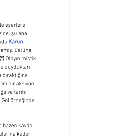
le eserlere 
z de, şu ana 
ada 
Karun 
çmemiş, üstüne 
(*)
 Olayın mistik 
da duydukları 
 bıraktığına 
rini bir aksiyon 
ğa ve tarihi 
z Göl örneğinde 
ve bazen kayda 
alarına kadar 