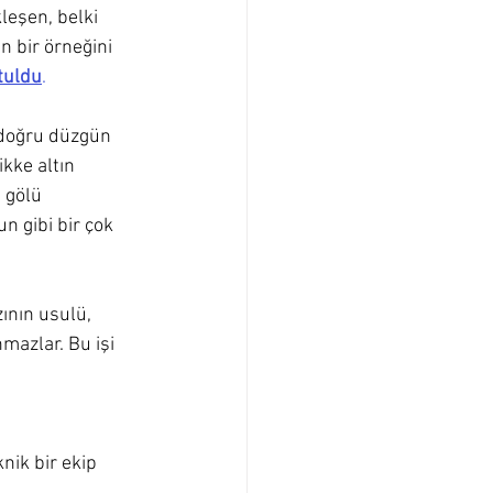
leşen, belki 
n bir örneğini 
utuldu
.
, doğru düzgün 
kke altın 
 gölü 
n gibi bir çok 
zının usulü, 
mazlar. Bu işi 
nik bir ekip 