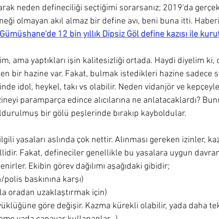
arak neden defineciliği seçtiğimi sorarsanız; 2019'da gerçek
neği olmayan akıl almaz bir define avı, beni buna itti. Haberi
Gümüşhane'de 12 bin yıllık Dipsiz Göl define kazısı ile kur
im, ama yaptıkları işin kalitesizliği ortada. Haydi diyelim ki
ten bir hazine var. Fakat, bulmak istedikleri hazine sadece si
nde idol, heykel, takı vs olabilir. Neden vidanjör ve kepçeyle
ineyi paramparça edince alıcılarına ne anlatacaklardı? Bunu
ldurulmuş bir gölü peşlerinde bırakıp kayboldular.
ilgili yasaları aslında çok nettir. Alınması gereken izinler, ka
lidir. Fakat, defineciler genellikle bu yasalara uygun davran
enirler. Ekibin görev dağılımı aşağıdaki gibidir;
polis baskınına karşı)
zla oradan uzaklaştırmak için)
üyüklüğüne göre değişir. Kazma kürekli olabilir, yada daha tek