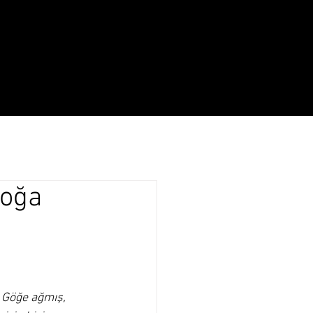
Yaşam
Hakkında
Doğa
 Göğe ağmış, 