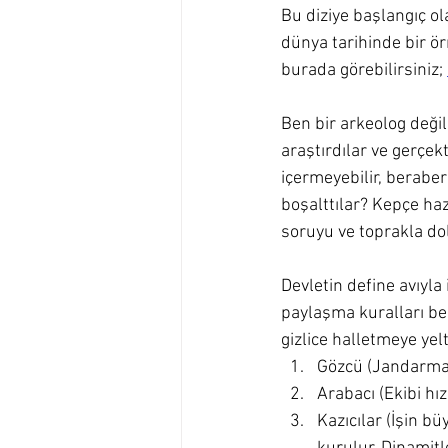
Bu diziye başlangıç ol
dünya tarihinde bir ör
burada görebilirsiniz; 
Ben bir arkeolog değil
araştırdılar ve gerçek
içermeyebilir, beraberi
boşalttılar? Kepçe haz
soruyu ve toprakla do
Devletin define avıyla 
paylaşma kuralları bel
gizlice halletmeye yelt
Gözcü (Jandarma/
Arabacı (Ekibi hı
Kazıcılar (İşin b