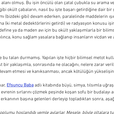
 alanı olmuş. Bu işin öncülü olan çatal çubukla su arama 
gibi okült çabaların, nasıl bu işte başarı getirdiğine dair bir 
ısmı (bizdeki gibi) devam ederken, paralelinde maddelerin ışı
(ki metal dedektörlerini getirdi) ve radyasyon konusu işin 
define ya da maden avı için bu okült yaklaşımlarla bir bilim
lınca, konu sağlam yasalara bağlanıp insanların vicdan ve 
de bu talan durmamış. Yapılan işte hiçbir bilimsel metot ku
st bir yaklaşımla, sonrasında ne olacağını, nelere zarar veril
evam etmesi ve kanıksanması, ancak kötülüğün yükselişini
ar, 
Efsuncu Baba
 adlı kitabında büyü, simya, tılsımla uğraş
 evrenin sırlarını çözmek peşinde koşan sofu bir budalayı an
erkanının başına gelenleri derleyip topladıktan sonra, aşağ
 toplumu hoşlandığı yemle avlarlar. Mesele, böyle oltalara t