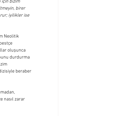
için bizim 
tmeyin, birer 
r; iyilikler ise 
m Neolitik 
rbestçe 
llar oluşunca 
r bunu durdurma 
izim 
izisiyle beraber 
olmadan, 
 nasıl zarar 