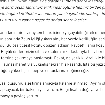
ıkmışlar: "Bizim halimiz ne olacak? Bundan sonra insanoğlu 
iye sormuşlar. Tanrı: "Siz artık insanoğluna hepiniz birden gi
gün bugün kötülükler insanların yanı başındadır, saldırıp duru
n uzun uzun zaman geçer de ondan sonra inerler.
an ırkının bir aradayken barış içinde yaşayabildiği tek döne
ğın sonunda Zeus iyiliği yukarı aldı, her yerde kötülüğün se
u. Bu çeşit çeşit kötülük bazen etkisini kaybetti, ama koşu
i. Büyük önderimizin silah ve kalem arkadaşlarıyla berabe
i tersine çevirmeye başlamıştı. Fakat, ne yazık ki, özellikle b
almaz ihanetiyle yükseliş tekrar hız kazandı. İşte bu yazı d
lüğün yükselişi, sebep ve sonuçlarına değineceğiz. 
r siyasi oluşumu eleştirme amacıyla kaleme alınmadı. Ayrım 
sayacak bir bakışla yazıyorum. Bu gidişatın doğaya ve bize
macıyla paylaşıyorum.