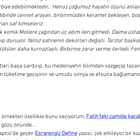
erbiye edebilmektedir... Henüz çoğumuz hayatın özünü anla
ibinde cennet arayan, birbirimizden keramet bekleyen, boş
nan saf kimseleriz.
komik Moliere çağından üç adım ileri gitmedi. Daima üstad
p duruyor. Yalnız sahnenin dekorları değişti. Tarzlar başkala
ötüler daha kurnazlaştı. Birbirine zarar verme ilerledi. Fe
tleri başa sardırıp, bu medeniyetin bilimden vazgeçip tasav
 tüketime geçişinin ve umudu simya ve efsuna bağlamanın
ok örnekten özellikle bunu seçiyorum; 
Fatih'teki camide kaça
n gözü önünde...
aphic'de geçen 
Esrarengiz Define
 yazısı, çok etkileyici bir ka