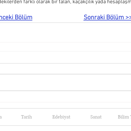
ekilerden farklı olarak bir talan, kaçakçılık yada hesaplaş
nceki Bölüm
Sonraki Bölüm >
a
Tarih
Edebiyat
Sanat
Bilim 