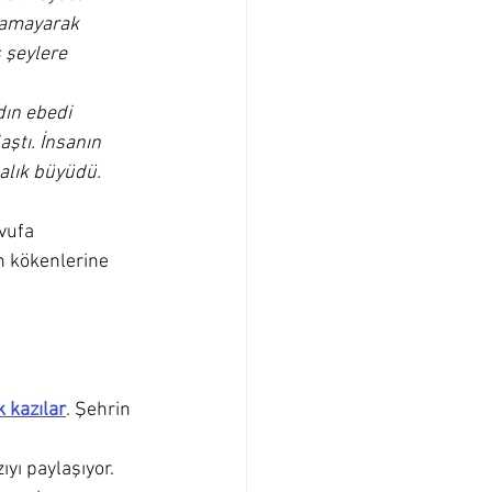
yamayarak 
 şeylere 
ın ebedi 
ştı. İnsanın 
nalık büyüdü.
vufa 
 kökenlerine 
k kazılar
. Şehrin 
zıyı paylaşıyor. 