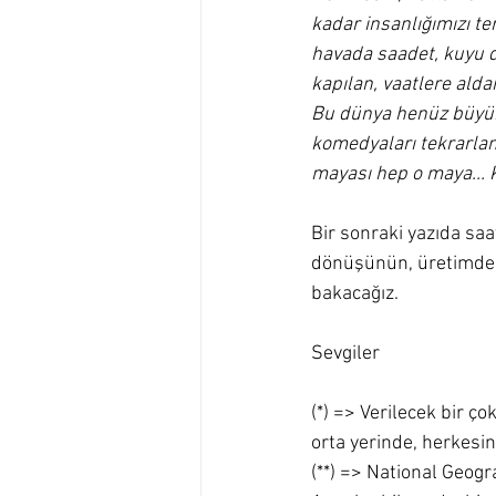
kadar insanlığımızı t
havada saadet, kuyu d
kapılan, vaatlere alda
Bu dünya henüz büyük 
komedyaları tekrarlanı
mayası hep o maya... K
Bir sonraki yazıda saa
dönüşünün, üretimden
bakacağız.
Sevgiler
(*) => Verilecek bir ç
orta yerinde, herkesi
(**) => National Geogr