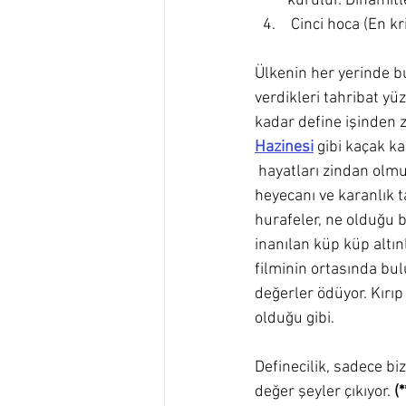
kurulur. Dinamitl
 Cinci hoca (En kr
Ülkenin her yerinde bu 
verdikleri tahribat yü
kadar define işinden 
Hazinesi
 gibi kaçak k
 hayatları zindan olm
heyecanı ve karanlık t
hurafeler, ne olduğu b
inanılan küp küp altınl
filminin ortasında bulu
değerler ödüyor. Kırıp
olduğu gibi.
Definecilik, sadece bi
değer şeyler çıkıyor. 
(*