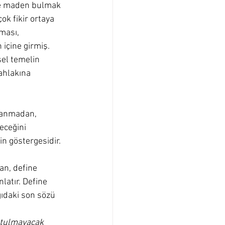
ve maden bulmak 
çok fikir ortaya 
ması, 
içine girmiş. 
sel temelin 
ahlakına 
llanmadan, 
eceğini 
n göstergesidir.
an, define 
latır. Define 
ıdaki son sözü 
utulmayacak 