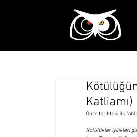
Ana Sayfa
Tarih
Kötülüğün
Katliamı)
Önce tarihteki ilk fab
Kötülükler iyilikleri