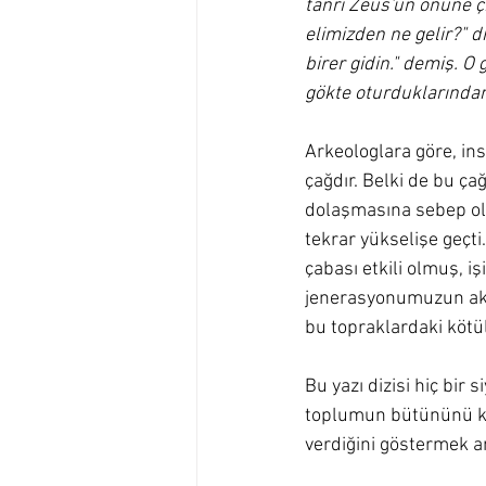
tanrı Zeus'un önüne ç
elimizden ne gelir?" d
birer gidin." demiş. O 
gökte oturduklarında
Arkeologlara göre, ins
çağdır. Belki de bu ça
dolaşmasına sebep old
tekrar yükselişe geçt
çabası etkili olmuş, iş
jenerasyonumuzun akıl 
bu topraklardaki kötü
Bu yazı dizisi hiç bi
toplumun bütününü kap
verdiğini göstermek a