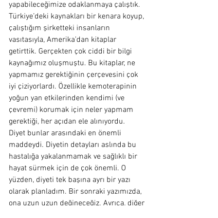
yapabileceğimize odaklanmaya çalıştık. 
Türkiye’deki kaynakları bir kenara koyup, 
çalıştığım şirketteki insanların 
vasıtasıyla, Amerika’dan kitaplar 
getirttik. Gerçekten çok ciddi bir bilgi 
kaynağımız oluşmuştu. Bu kitaplar, ne 
yapmamız gerektiğinin çerçevesini çok 
iyi çiziyorlardı. Özellikle kemoterapinin 
yoğun yan etkilerinden kendimi (ve 
çevremi) korumak için neler yapmam 
gerektiği, her açıdan ele alınıyordu.
Diyet bunlar arasındaki en önemli 
maddeydi. Diyetin detayları aslında bu 
hastalığa yakalanmamak ve sağlıklı bir 
hayat sürmek için de çok önemli. O 
yüzden, diyeti tek başına ayrı bir yazı 
olarak planladım. Bir sonraki yazımızda, 
ona uzun uzun değineceğiz. Ayrıca, diğer 
fiziksel ve mental koruyucu ögelerden de 