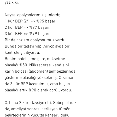
yazık ki.
Neyse, opsiyonlarımız şunlardı;
1 kür BEP (2*) => %95 başarı.
2 kür BEP => %97 başarı.
3 kür BEP => %99 başarı.
Bir de gözlem opsiyonumuz vardı. 
Bunda bir tedavi yapılmıyor, ayda bir 
kontrole gidiliyordu.
Benim patolojime göre, nüksetme 
olasılığı %50. Nüksederse, kendisini 
karın bölgesi (abdomen) lenf bezlerinde 
gösterme olasılığı yüksekmiş. O zaman 
da 3 kür BEP kaçınılmaz, ama başarı 
olasılığı artık %90 olarak görülüyordu.
O, bana 2 kürü tavsiye etti. Sebep olarak 
da, ameliyat sonrası gerileyen tümör 
belirteçlerinin vücutta kanserli doku 