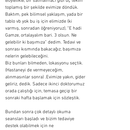
Böylelikle, bir satınalmacı gibi üç teklifi 
toplamış bir şekilde evimize döndük. 
Baktım, pek bilimsel yaklaşım, yada bir 
tablo vb yok bu iş için elimizde (ki 
varmış, sonradan öğreniyoruz), “E hadi 
Gamze, ortalayalım bari. 3 olsun. Ne 
gelebilir ki başımıza” dedim. Tedavi ve 
sonrası kısmında bakacağız, başımıza 
nelerin gelebileceğini.
Biz bunları bilmeden, lokasyonu seçtik. 
(Hastaneyi de vermeyeceğim, 
alınmasınlar sonra) .Evimize yakın, gider 
geliriz, dedik. Sadece ikinci doktorumuz 
orada çalıştığı için, temasa geçip bir 
sonraki hafta başlamak için sözleştik.
Bundan sonra çok detaylı okuma 
seansları başladı ve bizim tedaviye 
destek olabilmek için ne 