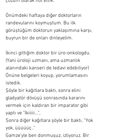
çözüm olarak not ettik.
Önümdeki haftaya diğer doktorların 
randevularını koymuştum. Bu ilk 
görüştüğüm doktorun yaklaşımına karşı, 
buyrun bir de onları dinleyelim.
İkinci gittiğim doktor bir üro-onkologdu. 
(Yani üroloji uzmanı, ama uzmanlık 
alanındaki kanseri de tedavi edebiliyor) 
Önüne belgeleri koyup, yorumlamasını 
istedik.
Şöyle bir kağıtlara baktı, sonra elini 
gladyatör dövüşü sonrasında kararını 
vermek için kaldıran bir imparator gibi 
yaptı ve "İkiiiii...”,
Sonra diğer kağıtlara şöyle bir baktı, “Yok 
yok, üüüüüç..”
Gamze’yle ben donmuşuz, izliyoruz. Bir 