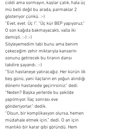
ciddi ama sormayın, kaşlar çatık, hala üç 
mü belli değil bu arada, parmaklar 2 
gösteriyor çünkü. :-)
“Evet, evet. Üç !”. “Üç kür BEP yapıyoruz.”
O son kağıda bakmayacaktı, valla iki 
demişti. :-) :-)
Söyleyemedim tabi bunu ama benim 
çekeceğim zehir miktarıyla kanserin 
sonunu getirecek bu tiranın dansı 
takdire şayandı. :-)
“Sizi hastaneye yatıracağız. Her kürün ilk 
beş günü, yani ilaçların en yoğun alındığı 
dönemi hastanede geçirirsiniz.” dedi.
“Neden? Başka yerlerde bu şekilde 
yapılmıyor. İlaç sonrası eve 
gönderiyorlar.” dedik.
“Olsun, bir komplikasyon olursa, hemen 
müdahale etmek için.” dedi. O an için 
mantıklı bir karar gibi göründü. Hem 