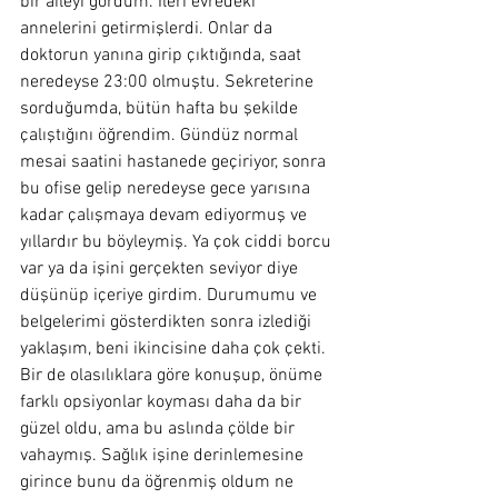
bir aileyi gördüm. İleri evredeki 
annelerini getirmişlerdi. Onlar da 
doktorun yanına girip çıktığında, saat 
neredeyse 23:00 olmuştu. Sekreterine 
sorduğumda, bütün hafta bu şekilde 
çalıştığını öğrendim. Gündüz normal 
mesai saatini hastanede geçiriyor, sonra 
bu ofise gelip neredeyse gece yarısına 
kadar çalışmaya devam ediyormuş ve 
yıllardır bu böyleymiş. Ya çok ciddi borcu 
var ya da işini gerçekten seviyor diye 
düşünüp içeriye girdim. Durumumu ve 
belgelerimi gösterdikten sonra izlediği 
yaklaşım, beni ikincisine daha çok çekti. 
Bir de olasılıklara göre konuşup, önüme 
farklı opsiyonlar koyması daha da bir 
güzel oldu, ama bu aslında çölde bir 
vahaymış. Sağlık işine derinlemesine 
girince bunu da öğrenmiş oldum ne 