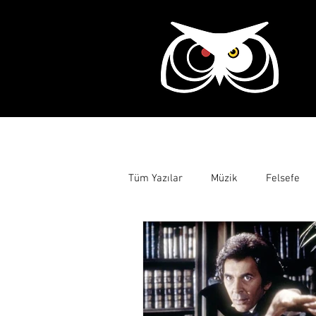
Ana Sayfa
Tarih
Tüm Yazılar
Müzik
Felsefe
Çocuk Eğitimine Katkı
Bilgis
Korku Edebiyatı
Dostoyevski