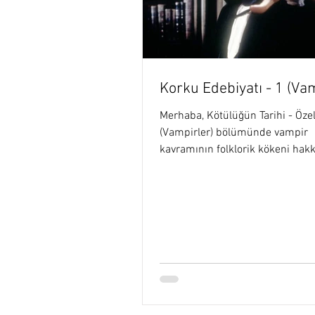
İslamın Altın Çağı
Anasayfa 
Korku Edebiyatı - 1 (Va
Fen Lisesi ve Müzik
Kötülüğü
Merhaba, Kötülüğün Tarihi - Öze
(Vampirler) bölümünde vampir
kavramının folklorik kökeni hak
konuştuk. Bu yazıda ise kurgusal