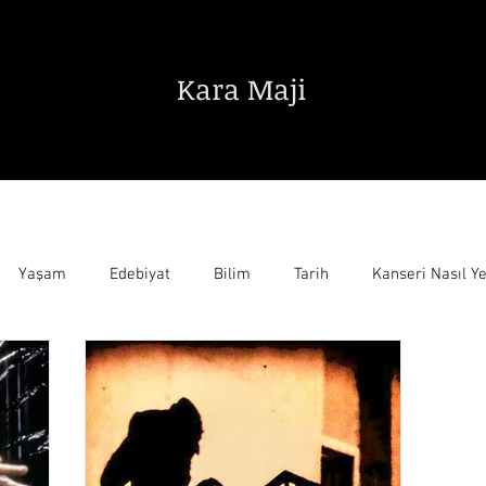
Kara Maji
Edebiyat
Sanat
Bilim Teknik
Yaşam
Edebiyat
Bilim
Tarih
Kanseri Nasıl Y
ayar Oyunları
Sonsuzluğun Kıyılarında
Alman Savaş Makin
Progressive Rock
Ludwig Van Beethoven
Türkiye Cu