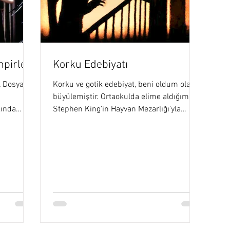
Seçimlerim
Sanat
Karamaji Öyküleri
EM Yazıları
mpirler)
Korku Edebiyatı
n Tarihi
Korku Edebiyatı
Korku Sineması
İlkel Dinler
l Dosya
Korku ve gotik edebiyat, beni oldum olası
büyülemiştir. Ortaokulda elime aldığım
kında
Stephen King'in Hayvan Mezarlığı'yla
...
başlayan bu...