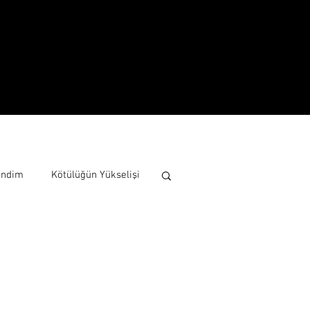
Yaşam
Hakkında
endim
Kötülüğün Yükselişi
esi
Ütopik Edebiyat
mhuriyeti
Moğol Akınları