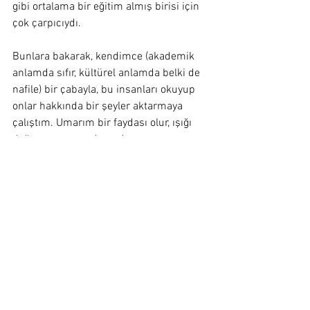
gibi ortalama bir eğitim almış birisi için 
çok çarpıcıydı.
Bunlara bakarak, kendimce (akademik 
anlamda sıfır, kültürel anlamda belki de 
nafile) bir çabayla, bu insanları okuyup 
onlar hakkında bir şeyler aktarmaya 
çalıştım. Umarım bir faydası olur, ışığı 
dağıtmamıza yardım eder.
İlginize için çok teşekkür ederim. Başka 
bir yazı dizisinde görüşmek üzere.
Sevgiler
<< Önceki Bölüm