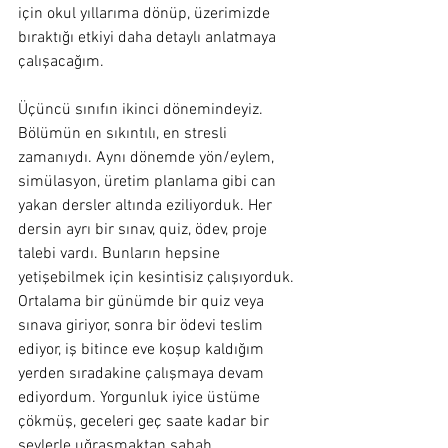
için okul yıllarıma dönüp, üzerimizde 
bıraktığı etkiyi daha detaylı anlatmaya 
çalışacağım. 
Üçüncü sınıfın ikinci dönemindeyiz. 
Bölümün en sıkıntılı, en stresli 
zamanıydı. Aynı dönemde yön/eylem, 
simülasyon, üretim planlama gibi can 
yakan dersler altında eziliyorduk. Her 
dersin ayrı bir sınav, quiz, ödev, proje 
talebi vardı. Bunların hepsine 
yetişebilmek için kesintisiz çalışıyorduk. 
Ortalama bir günümde bir quiz veya 
sınava giriyor, sonra bir ödevi teslim 
ediyor, iş bitince eve koşup kaldığım 
yerden sıradakine çalışmaya devam 
ediyordum. Yorgunluk iyice üstüme 
çökmüş, geceleri geç saate kadar bir 
şeylerle uğraşmaktan sabah 