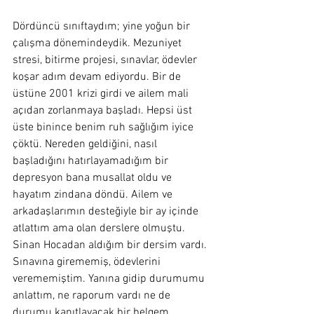
Dördüncü sınıftaydım; yine yoğun bir 
çalışma dönemindeydik. Mezuniyet 
stresi, bitirme projesi, sınavlar, ödevler 
koşar adım devam ediyordu. Bir de 
üstüne 2001 krizi girdi ve ailem mali 
açıdan zorlanmaya başladı. Hepsi üst 
üste binince benim ruh sağlığım iyice 
çöktü. Nereden geldiğini, nasıl 
başladığını hatırlayamadığım bir 
depresyon bana musallat oldu ve 
hayatım zindana döndü. Ailem ve 
arkadaşlarımın desteğiyle bir ay içinde 
atlattım ama olan derslere olmuştu. 
Sinan Hocadan aldığım bir dersim vardı. 
Sınavına girememiş, ödevlerini 
verememiştim. Yanına gidip durumumu 
anlattım, ne raporum vardı ne de 
durumu kanıtlayacak bir belgem. 