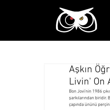
Ana Sayfa
Tarih
Aşkın Öğr
Livin' On 
Bon Jovi'nin 1986 çık
şarkılarından biridir.
çapında ününü perçinl