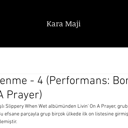
Kara Maji
Edebiyat
Sanat
Bilim Teknik
enme - 4 (Performans: Bon
A Prayer)
ışlı Slippery When Wet albümünden Livin' On A Prayer, grubu
 Bu efsane parçayla grup birçok ülkede ilk on listesine girmi
emiştir.