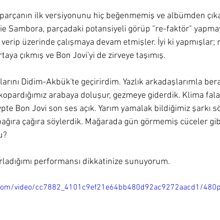
 parçanın ilk versiyonunu hiç beğenmemiş ve albümden çıka
chie Sambora, parçadaki potansiyeli görüp "re-faktör" yapmayı
verip üzerinde çalışmaya devam etmişler. İyi ki yapmışlar; r
ortaya çıkmış ve Bon Jovi'yi de zirveye taşımış.
arını Didim-Akbük'te geçirirdim. Yazlık arkadaşlarımla bera
 kopardığımız arabaya doluşur, gezmeye giderdik. Klima fala
ypte Bon Jovi son ses açık. Yarım yamalak bildiğimiz şarkı sö
bağıra çağıra söylerdik. Mağarada gün görmemiş cüceler gibi
u?
ırladığımı performansı dikkatinize sunuyorum.
ic.com/video/cc7882_4101c9ef21e64bb480d92ac9272aacd1/480