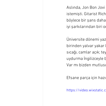
Aslında, Jon Bon Jovi
istemişti. Gitarist Ri
böylece bir şans daha 
iyi şarkılarından biri 
Üniversite dönemi yazl
birinden yalvar yakar
sıcağı, camlar açık; te
uydurma İngilizceyle 
Var mı bizden mutlus
Efsane parça için haz
https://video.wixstat