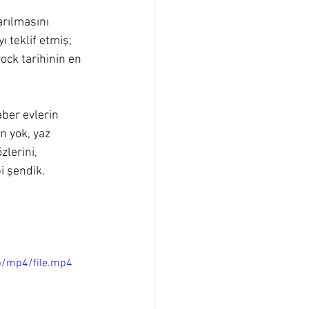
rılmasını 
 teklif etmiş; 
ock tarihinin en 
ber evlerin 
n yok, yaz 
zlerini, 
 şendik. 
p/mp4/file.mp4