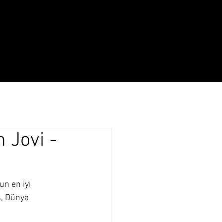
Yaşam
Hakkında
 Jovi -
n en iyi 
ş, Dünya 